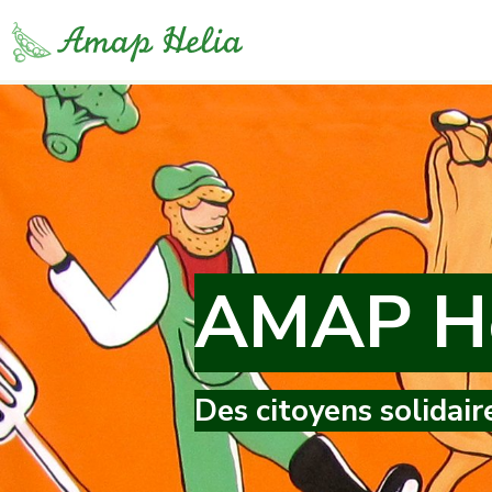
AMAP He
Des citoyens solidair