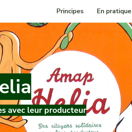
Principes
En pratique
lia
es avec leur producteur